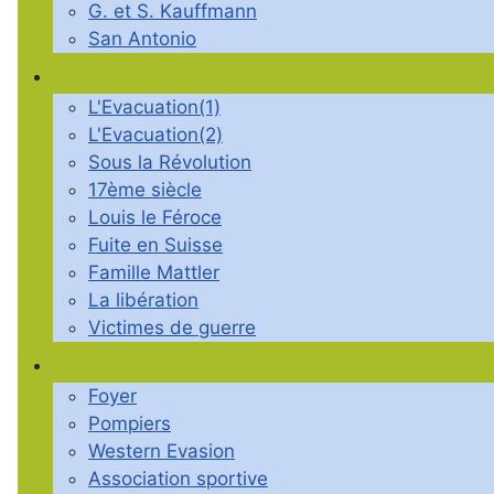
G. et S. Kauffmann
San Antonio
L'Evacuation(1)
L'Evacuation(2)
Sous la Révolution
17ème siècle
Louis le Féroce
Fuite en Suisse
Famille Mattler
La libération
Victimes de guerre
Foyer
Pompiers
Western Evasion
Association sportive