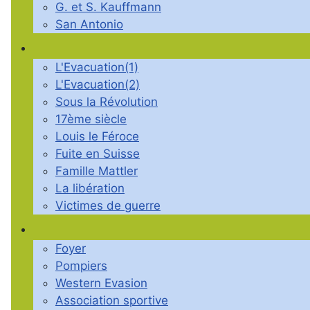
G. et S. Kauffmann
San Antonio
L'Evacuation(1)
L'Evacuation(2)
Sous la Révolution
17ème siècle
Louis le Féroce
Fuite en Suisse
Famille Mattler
La libération
Victimes de guerre
Foyer
Pompiers
Western Evasion
Association sportive